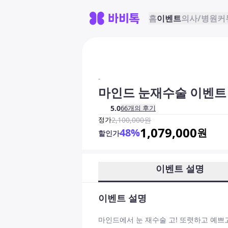
홈
이벤트
의사/병원
커
-
마인드 눈재수술 이벤트
5.0
66
개의 후기
정가
2,100,000
원
1,079,000
48
%
원
할인가
이벤트 설명
이벤트 설명
마인드에서 눈 재수술 고! 또렷하고 예쁘고