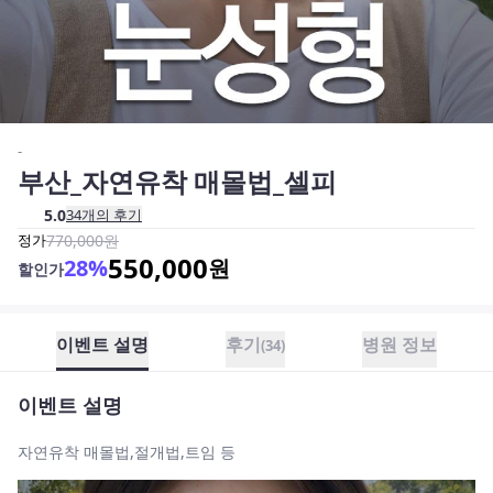
-
부산_자연유착 매몰법_셀피
5.0
34
개의 후기
정가
770,000
원
550,000
28
%
원
할인가
이벤트 설명
후기
병원 정보
(
34
)
이벤트 설명
자연유착 매몰법,절개법,트임 등