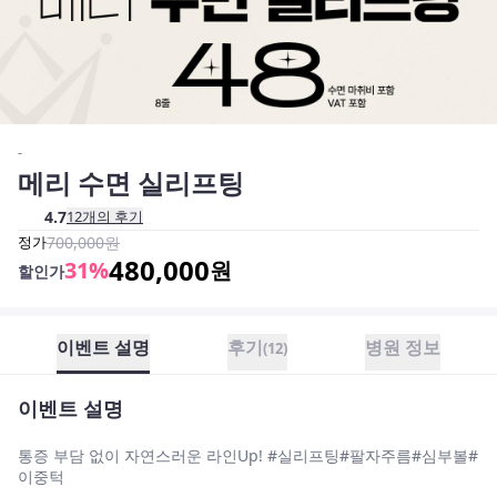
-
메리 수면 실리프팅
4.7
12
개의 후기
정가
700,000
원
480,000
31
%
원
할인가
이벤트 설명
후기
병원 정보
(
12
)
이벤트 설명
통증 부담 없이 자연스러운 라인Up! #실리프팅#팔자주름#심부볼#
이중턱