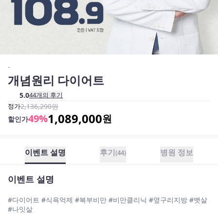
-
개념원리 다이어트
5.0
44
개의 후기
정가
2,136,290
원
1,089,000
49
%
원
할인가
이벤트 설명
후기
병원 정보
(
44
)
이벤트 설명
#다이어트 #식욕억제 #복부비만 #비만클리닉 #옆구리지방 #뱃살
#나잇살