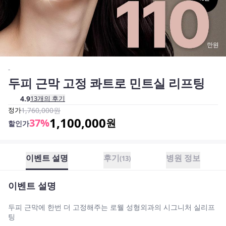
-
두피 근막 고정 콰트로 민트실 리프팅
4.9
13
개의 후기
정가
1,760,000
원
1,100,000
37
%
원
할인가
이벤트 설명
후기
병원 정보
(
13
)
이벤트 설명
두피 근막에 한번 더 고정해주는 로웰 성형외과의 시그니처 실리프
팅