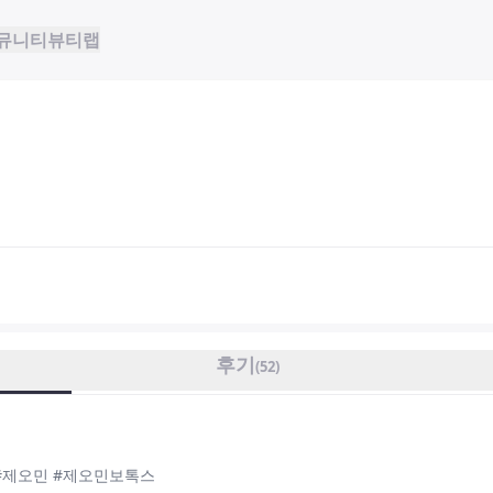
뮤니티
뷰티랩
후기
(
52
)
 #제오민 #제오민보톡스