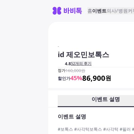
홈
이벤트
의사/병원
커
-
id 제오민보톡스
4.8
52
개의 후기
정가
160,000
원
86,900
45
%
원
할인가
이벤트 설명
이벤트 설명
#보톡스 #사각턱보톡스 #사각턱 #필러