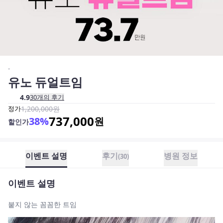
-
유노 듀얼트임
4.9
30
개의 후기
정가
1,200,000
원
737,000
38
%
원
할인가
이벤트 설명
후기
병원 정보
(
30
)
이벤트 설명
붙지 않는 꼼꼼한 트임