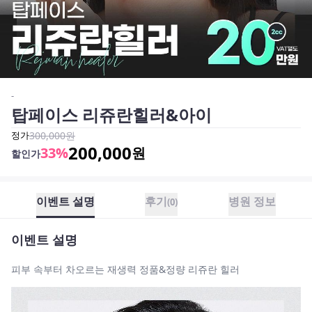
-
탑페이스 리쥬란힐러&아이
정가
300,000
원
200,000
33
%
원
할인가
이벤트 설명
후기
병원 정보
(
0
)
이벤트 설명
피부 속부터 차오르는 재생력 정품&정량 리쥬란 힐러