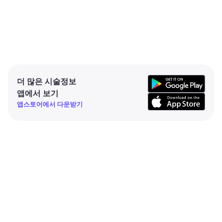
더 많은 시술정보
앱에서 보기
앱스토어에서 다운받기
주식회사 바비톡
대표이사 신정인
개인정보 관리책임자 신정인
사업자등록번호 836-86-02172
통신판매업신고번호 2021-서울강남-03497
서울특별시 서초구 강남대로 363 363강남타워 11층
이메일 cs@babitalk.com
서비스 이용약관
개인정보 처리 방침
위치기반 서비스 이용약관
명예훼손 게시중단 요청