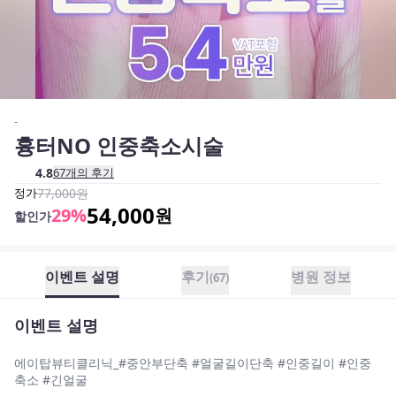
-
흉터NO 인중축소시술
4.8
67
개의 후기
정가
77,000
원
54,000
29
%
원
할인가
이벤트 설명
후기
병원 정보
(
67
)
이벤트 설명
에이탑뷰티클리닉_#중안부단축 #얼굴길이단축 #인중길이 #인중
축소 #긴얼굴