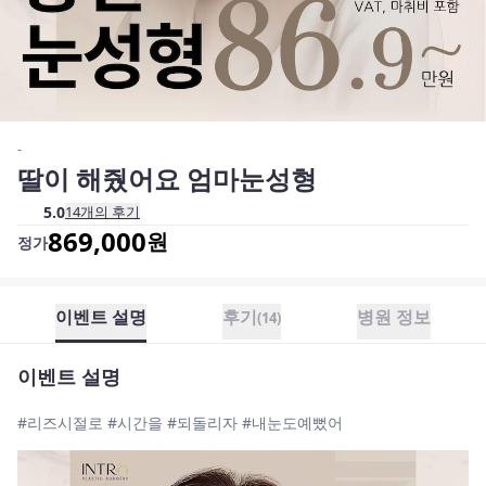
-
딸이 해줬어요 엄마눈성형
5.0
14
개의 후기
869,000
원
정가
이벤트 설명
후기
병원 정보
(
14
)
이벤트 설명
#리즈시절로 #시간을 #되돌리자 #내눈도예뻤어