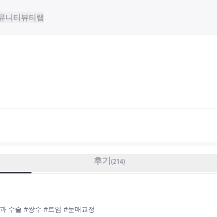
뮤니티
뷰티랩
후기
(
214
)
 수술 #쌍수 #트임 #눈매교정