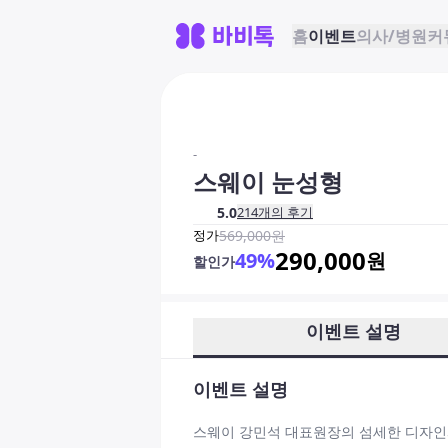
홈
이벤트
의사/병원
커
-
스웨이 눈성형
5.0
214
개의 후기
정가
569,000
원
290,000
49
%
원
할인가
이벤트 설명
이벤트 설명
스웨이 강민석 대표원장의 섬세한 디자인과