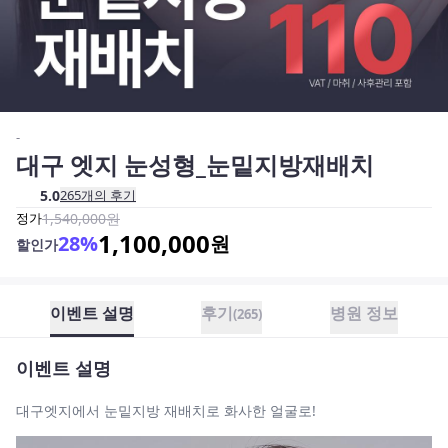
-
대구 엣지 눈성형_눈밑지방재배치
5.0
265
개의 후기
정가
1,540,000
원
1,100,000
28
%
원
할인가
이벤트 설명
후기
병원 정보
(
265
)
이벤트 설명
대구엣지에서 눈밑지방 재배치로 화사한 얼굴로!