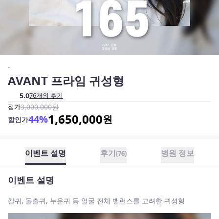
-
AVANT 프라임 귀성형
5.0
76
개의 후기
정가
3,000,000
원
1,650,000
44
%
원
할인가
이벤트 설명
후기
병원 정보
(
76
)
이벤트 설명
칼귀, 돌출귀, 누운귀 등 얼굴 전체 밸런스를 고려한 귀성형