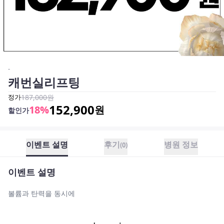
-
캐번실리프팅
정가
187,000
원
152,900
18
%
원
할인가
이벤트 설명
후기
병원 정보
(
0
)
이벤트 설명
볼륨과 탄력을 동시에