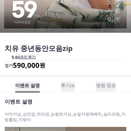
-
치유 중년동안모음zip
5.0
4
개의 후기
590,000
원
정가
이벤트 설명
후기
병원 정보
(
4
)
이벤트 설명
이마거상_상안검_하안검_눈썹하거상_눈밑지방재배치_실리프팅_지
방흡입_지방이