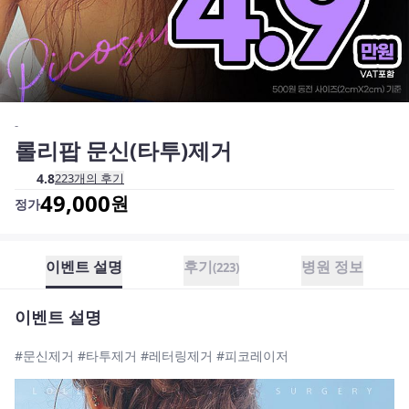
-
롤리팝 문신(타투)제거
4.8
223
개의 후기
49,000
원
정가
이벤트 설명
후기
병원 정보
(
223
)
이벤트 설명
#문신제거 #타투제거 #레터링제거 #피코레이저