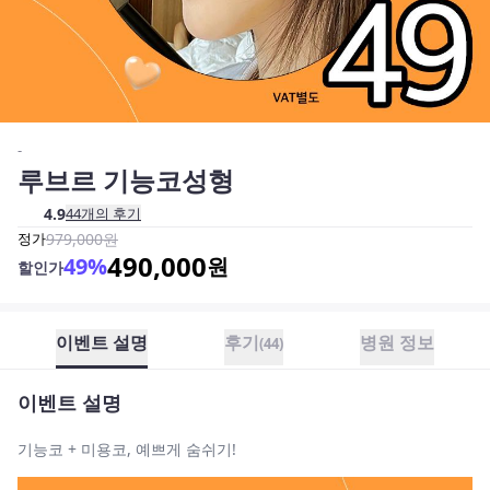
-
루브르 기능코성형
4.9
44
개의 후기
정가
979,000
원
490,000
49
%
원
할인가
이벤트 설명
후기
병원 정보
(
44
)
이벤트 설명
기능코 + 미용코, 예쁘게 숨쉬기!