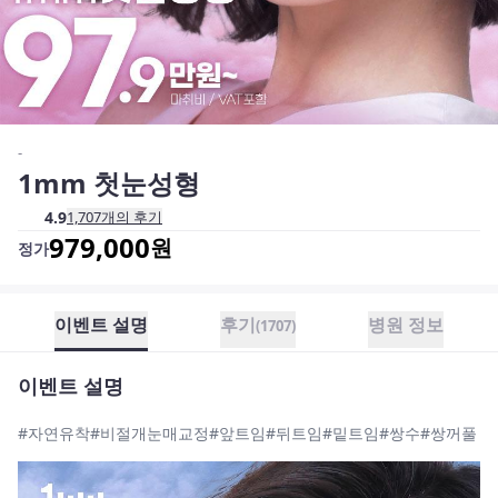
-
1mm 첫눈성형
4.9
1,707
개의 후기
979,000
원
정가
이벤트 설명
후기
병원 정보
(
1707
)
이벤트 설명
#자연유착#비절개눈매교정#앞트임#뒤트임#밑트임#쌍수#쌍꺼풀