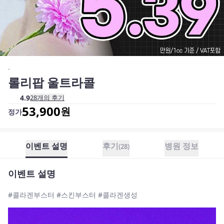
-
롤리팝 울트라콜
4.9
28
개의 후기
53,900
원
정가
이벤트 설명
후기
병원 정보
(
28
)
이벤트 설명
#콜라겐부스터 #스킨부스터 #콜라겐생성