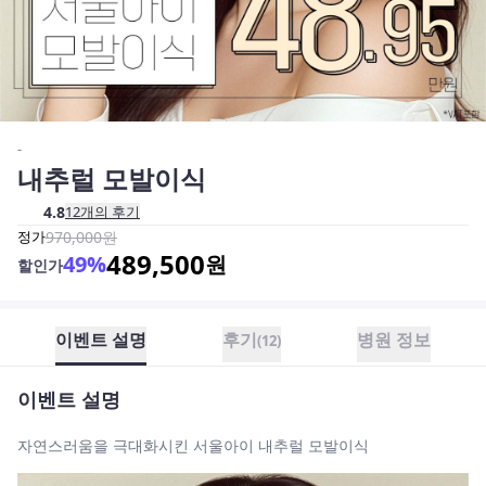
-
내추럴 모발이식
4.8
12
개의 후기
정가
970,000
원
489,500
49
%
원
할인가
이벤트 설명
후기
병원 정보
(
12
)
이벤트 설명
자연스러움을 극대화시킨 서울아이 내추럴 모발이식