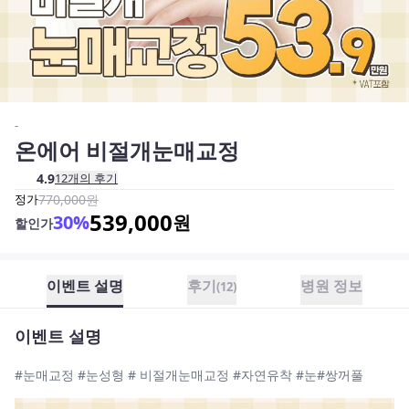
-
온에어 비절개눈매교정
4.9
12
개의 후기
정가
770,000
원
539,000
30
%
원
할인가
이벤트 설명
후기
병원 정보
(
12
)
이벤트 설명
#눈매교정 #눈성형 # 비절개눈매교정 #자연유착 #눈#쌍꺼풀