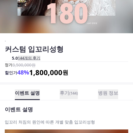
-
커스텀 입꼬리성형
5.0
144
개의 후기
정가
3,500,000
원
1,800,000
48
%
원
할인가
이벤트 설명
후기
병원 정보
(
144
)
이벤트 설명
입꼬리 처짐의 원인에 따른 개별 맞춤 입꼬리성형