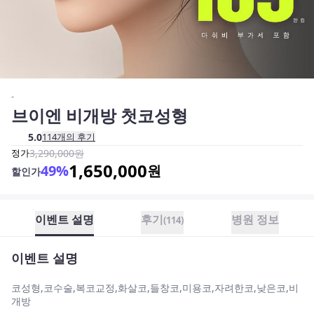
-
브이엔 비개방 첫코성형
5.0
114
개의 후기
정가
3,290,000
원
1,650,000
49
%
원
할인가
이벤트 설명
후기
병원 정보
(
114
)
이벤트 설명
코성형,코수술,복코교정,화살코,들창코,미용코,자려한코,낮은코,비
개방