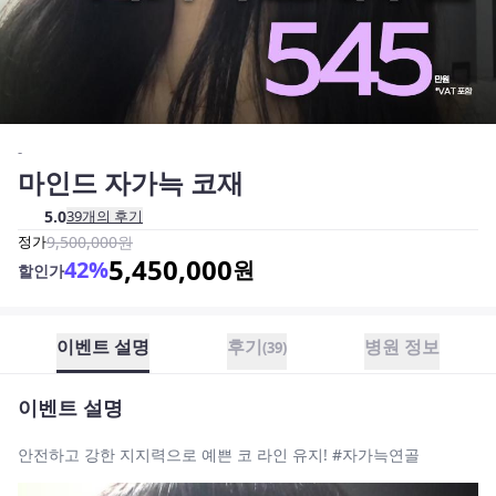
-
마인드 자가늑 코재
5.0
39
개의 후기
정가
9,500,000
원
5,450,000
42
%
원
할인가
이벤트 설명
후기
병원 정보
(
39
)
이벤트 설명
안전하고 강한 지지력으로 예쁜 코 라인 유지! #자가늑연골