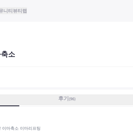
뮤니티
뷰티랩
마축소
후기
(
96
)
상 이마축소 이마리프팅