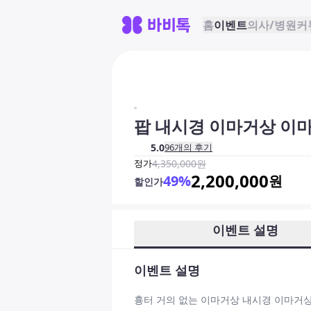
홈
이벤트
의사/병원
커
-
팝 내시경 이마거상 이
5.0
96
개의 후기
정가
4,350,000
원
2,200,000
49
%
원
할인가
이벤트 설명
이벤트 설명
흉터 거의 없는 이마거상 내시경 이마거