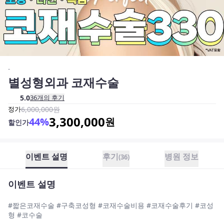
-
별성형외과 코재수술
5.0
36
개의 후기
정가
6,000,000
원
3,300,000
44
%
원
할인가
이벤트 설명
후기
병원 정보
(
36
)
이벤트 설명
#짧은코재수술 #구축코성형 #코재수술비용 #코재수술후기 #코성
형 #코수술