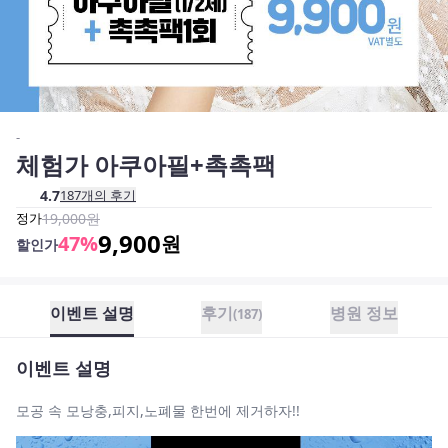
-
체험가 아쿠아필+촉촉팩
4.7
187
개의 후기
정가
19,000
원
9,900
47
%
원
할인가
이벤트 설명
후기
병원 정보
(
187
)
이벤트 설명
모공 속 모낭충,피지,노폐물 한번에 제거하자!!