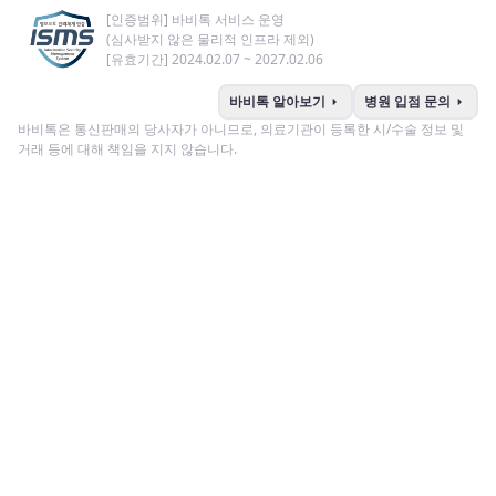
[인증범위] 바비톡 서비스 운영
(심사받지 않은 물리적 인프라 제외)
[유효기간] 2024.02.07 ~ 2027.02.06
arrow_right
arrow_right
바비톡 알아보기
병원 입점 문의
바비톡은 통신판매의 당사자가 아니므로, 의료기관이 등록한 시/수술 정보 및
거래 등에 대해 책임을 지지 않습니다.