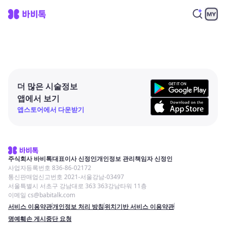
더 많은 시술정보
앱에서 보기
앱스토어에서 다운받기
주식회사 바비톡
대표이사 신정인
개인정보 관리책임자 신정인
사업자등록번호 836-86-02172
통신판매업신고번호 2021-서울강남-03497
서울특별시 서초구 강남대로 363 363강남타워 11층
이메일 cs@babitalk.com
서비스 이용약관
개인정보 처리 방침
위치기반 서비스 이용약관
명예훼손 게시중단 요청