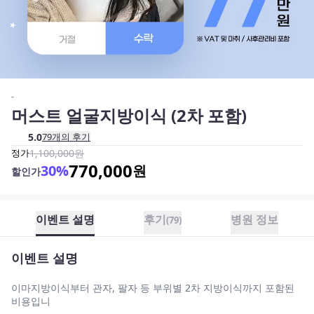
-
머스트 얼굴지방이식 (2차 포함)
5.0
79
개의 후기
정가
1,100,000
원
770,000
30
%
원
할인가
이벤트 설명
후기
병원 정보
(
79
)
이벤트 설명
이마지방이식부터 관자, 팔자 등 부위별 2차 지방이식까지 포함된
비용입니