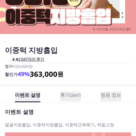
-
이중턱 지방흡입
4.9
2,647
개의 후기
정가
720,000
원
363,000
49
%
원
할인가
이벤트 설명
후기
병원 정보
(
2647
)
이벤트 설명
얼굴지방흡입, 이중턱지방흡입, 이중턱근육묶기, 턱밑고정