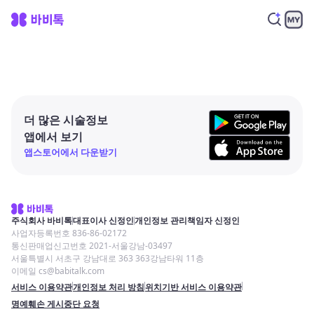
더 많은 시술정보
앱에서 보기
앱스토어에서 다운받기
주식회사 바비톡
대표이사 신정인
개인정보 관리책임자 신정인
사업자등록번호 836-86-02172
통신판매업신고번호 2021-서울강남-03497
서울특별시 서초구 강남대로 363 363강남타워 11층
이메일 cs@babitalk.com
서비스 이용약관
개인정보 처리 방침
위치기반 서비스 이용약관
명예훼손 게시중단 요청