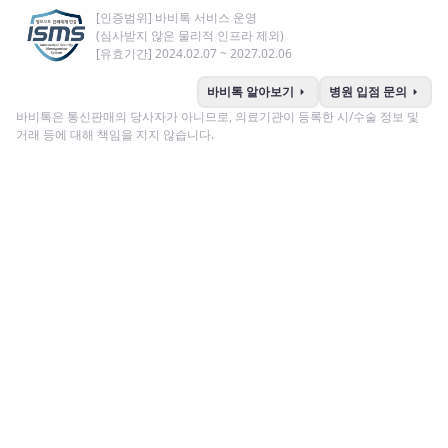
[인증범위] 바비톡 서비스 운영
(심사받지 않은 물리적 인프라 제외)
[유효기간] 2024.02.07 ~ 2027.02.06
arrow_right
arrow_right
바비톡 알아보기
병원 입점 문의
바비톡은 통신판매의 당사자가 아니므로, 의료기관이 등록한 시/수술 정보 및
거래 등에 대해 책임을 지지 않습니다.