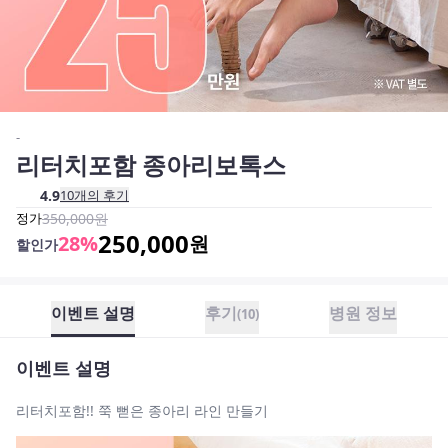
-
리터치포함 종아리보톡스
4.9
10
개의 후기
정가
350,000
원
250,000
28
%
원
할인가
이벤트 설명
후기
병원 정보
(
10
)
이벤트 설명
리터치포함!! 쭉 뻗은 종아리 라인 만들기