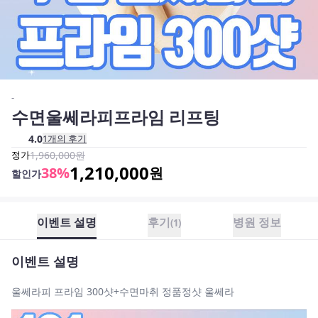
-
수면울쎄라피프라임 리프팅
4.0
1
개의 후기
정가
1,960,000
원
1,210,000
38
%
원
할인가
이벤트 설명
후기
병원 정보
(
1
)
이벤트 설명
울쎄라피 프라임 300샷+수면마취 정품정샷 울쎄라