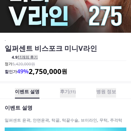
-
일퍼센트 비스포크 미니V라인
4.9
11
개의 후기
정가
5,420,000
원
2,750,000
49
%
원
할인가
이벤트 설명
후기
병원 정보
(
11
)
이벤트 설명
일퍼센트 윤곽, 안면윤곽, 턱끝, 턱끝수술, 브이라인, 무턱, 주걱턱