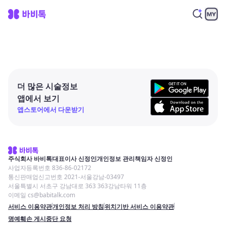
더 많은 시술정보
앱에서 보기
앱스토어에서 다운받기
주식회사 바비톡
대표이사 신정인
개인정보 관리책임자 신정인
사업자등록번호 836-86-02172
통신판매업신고번호 2021-서울강남-03497
서울특별시 서초구 강남대로 363 363강남타워 11층
이메일 cs@babitalk.com
서비스 이용약관
개인정보 처리 방침
위치기반 서비스 이용약관
명예훼손 게시중단 요청