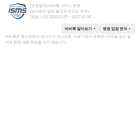
[인증범위] 바비톡 서비스 운영
(심사받지 않은 물리적 인프라 제외)
[유효기간] 2024.02.07 ~ 2027.02.06
arrow_right
arrow_right
바비톡 알아보기
병원 입점 문의
바비톡은 통신판매의 당사자가 아니므로, 의료기관이 등록한 시/수술 정보 및
거래 등에 대해 책임을 지지 않습니다.