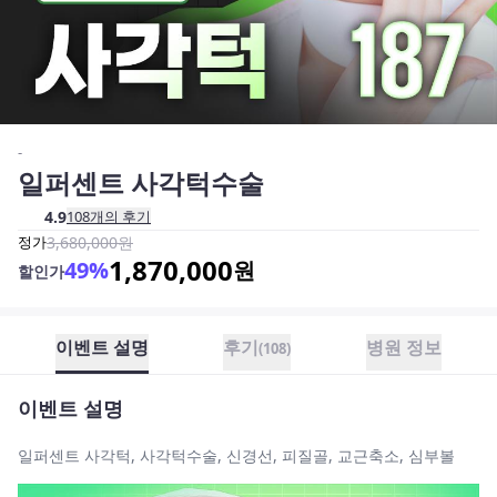
-
일퍼센트 사각턱수술
4.9
108
개의 후기
정가
3,680,000
원
1,870,000
49
%
원
할인가
이벤트 설명
후기
병원 정보
(
108
)
이벤트 설명
일퍼센트 사각턱, 사각턱수술, 신경선, 피질골, 교근축소, 심부볼