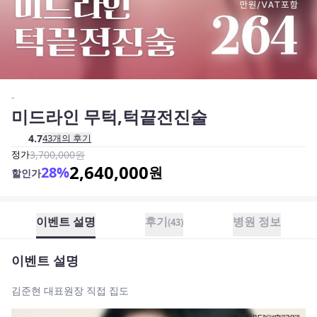
-
미드라인 무턱,턱끝전진술
4.7
43
개의 후기
정가
3,700,000
원
2,640,000
28
%
원
할인가
이벤트 설명
후기
병원 정보
(
43
)
이벤트 설명
김준현 대표원장 직접 집도