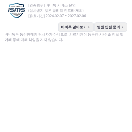
[인증범위] 바비톡 서비스 운영
(심사받지 않은 물리적 인프라 제외)
[유효기간] 2024.02.07 ~ 2027.02.06
arrow_right
arrow_right
바비톡 알아보기
병원 입점 문의
바비톡은 통신판매의 당사자가 아니므로, 의료기관이 등록한 시/수술 정보 및
거래 등에 대해 책임을 지지 않습니다.