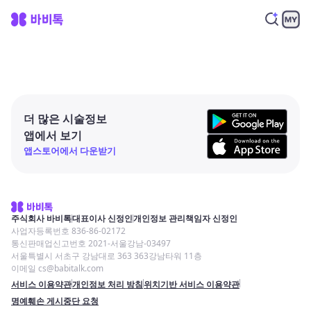
더 많은 시술정보
앱에서 보기
앱스토어에서 다운받기
주식회사 바비톡
대표이사 신정인
개인정보 관리책임자 신정인
사업자등록번호 836-86-02172
통신판매업신고번호 2021-서울강남-03497
서울특별시 서초구 강남대로 363 363강남타워 11층
이메일 cs@babitalk.com
서비스 이용약관
개인정보 처리 방침
위치기반 서비스 이용약관
명예훼손 게시중단 요청