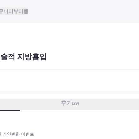
뮤니티
뷰티랩
수술적 지방흡입
후기
(
29
)
한 라인변화 이벤트