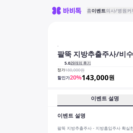
홈
이벤트
의사/병원
커
-
팔뚝 지방추출주사/비
5.0
29
개의 후기
정가
180,000
원
143,000
20
%
원
할인가
이벤트 설명
이벤트 설명
팔뚝 지방추출주사 - 지방흡입주사 확실