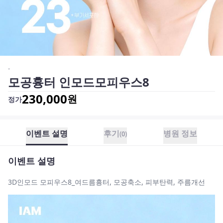
-
모공흉터 인모드모피우스8
230,000
원
정가
이벤트 설명
후기
병원 정보
(
0
)
이벤트 설명
3D인모드 모피우스8_여드름흉터, 모공축소, 피부탄력, 주름개선