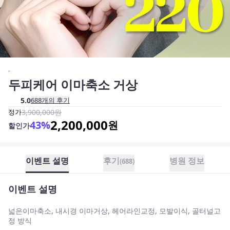
-
두피케어 이마축소 거상
5.0
688
개의 후기
정가
3,900,000
원
2,200,000
43
%
원
할인가
이벤트 설명
후기
병원 정보
(
688
)
이벤트 설명
넓은이마축소, 내시경 이마거상, 헤어라인교정, 모발이식, 골터널고
정 방식