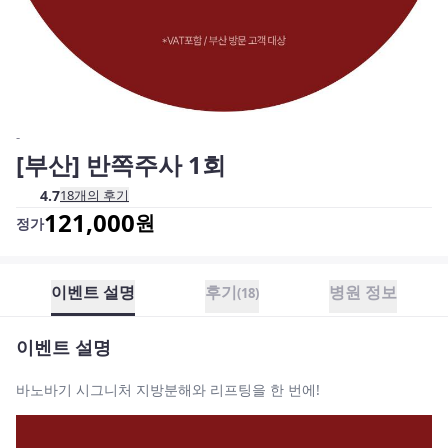
-
[부산] 반쪽주사 1회
4.7
18
개의 후기
121,000
원
정가
이벤트 설명
후기
병원 정보
(
18
)
이벤트 설명
바노바기 시그니처 지방분해와 리프팅을 한 번에!