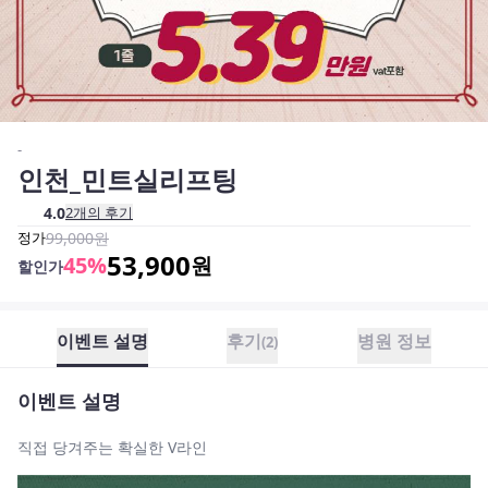
-
인천_민트실리프팅
4.0
2
개의 후기
정가
99,000
원
53,900
45
%
원
할인가
이벤트 설명
후기
병원 정보
(
2
)
이벤트 설명
직접 당겨주는 확실한 V라인