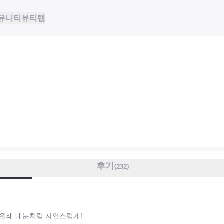
뮤니티
뷰티랩
후기
(
232
)
원래 내눈처럼 자연스럽게!