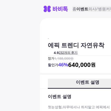
홈
이벤트
의사/병원
커
-
에픽 트렌디 자연유착
4.9
232
개의 후기
정가
1,188,000
원
640,000
46
%
원
할인가
이벤트 설명
이벤트 설명
첫눈성형,아무데서나 하지말고 에픽에서 