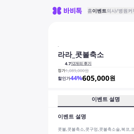
홈
이벤트
의사/병원
커
-
라라_콧볼축소
4.7
12
개의 후기
정가
1,089,000
원
605,000
44
%
원
할인가
이벤트 설명
이벤트 설명
콧볼,콧볼축소,콧구멍,콧볼축소술,복코,