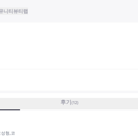
뮤니티
뷰티랩
후기
(
12
)
코성형,코