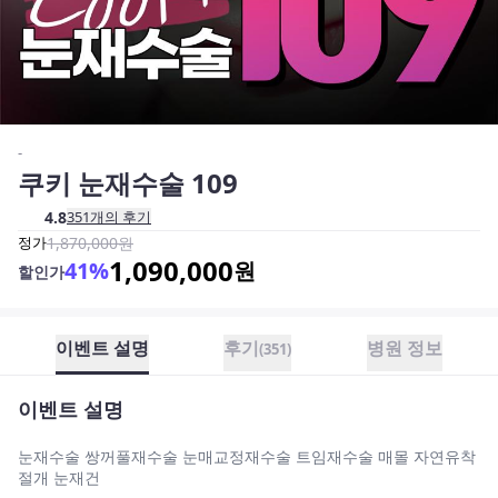
-
쿠키 눈재수술 109
4.8
351
개의 후기
정가
1,870,000
원
1,090,000
41
%
원
할인가
이벤트 설명
후기
병원 정보
(
351
)
이벤트 설명
눈재수술 쌍꺼풀재수술 눈매교정재수술 트임재수술 매몰 자연유착
절개 눈재건