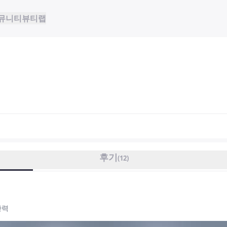
뮤니티
뷰티랩
후기
(
12
)
탄력