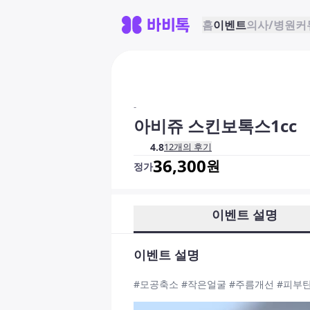
홈
이벤트
의사/병원
커
-
아비쥬 스킨보톡스1cc
4.8
12
개의 후기
36,300
원
정가
이벤트 설명
이벤트 설명
#모공축소 #작은얼굴 #주름개선 #피부