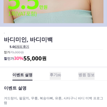
-
바디미인, 바디미백
5.0
6
개의 후기
정가
79,000
원
55,000
30
%
원
할인가
이벤트 설명
후기
병원 정보
(
6
)
이벤트 설명
겨드랑이, 팔꿈치, 무릎, 복숭아뼈, 유륜, 사타구니 바디 미백 프로그
램