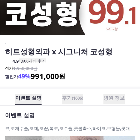
-
히트성형외과 x 시그니처 코성형
4.9
1,606
개의 후기
정가
1,950,000
원
991,000
49
%
원
할인가
이벤트 설명
후기
병원 정보
(
1606
)
이벤트 설명
코,코재수술,코재,코끝,복코,코수술,콧볼축소,하이코,보형물,콧대